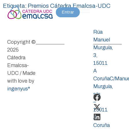
Etiqueta:
Premios Cátedra Emalcsa-UDC
Entrar
Rúa
Manuel
Copyright ©
Murguía,
2025
3,
Cátedra
15011
Emalcsa-
A
UDC / Made
CoruñaC/Manue
with love by
Murguía,
ingenyus*
s/n
–
15011
A
Coruña