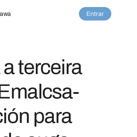
nawa
Entrar
a terceira
 Emalcsa-
ión para