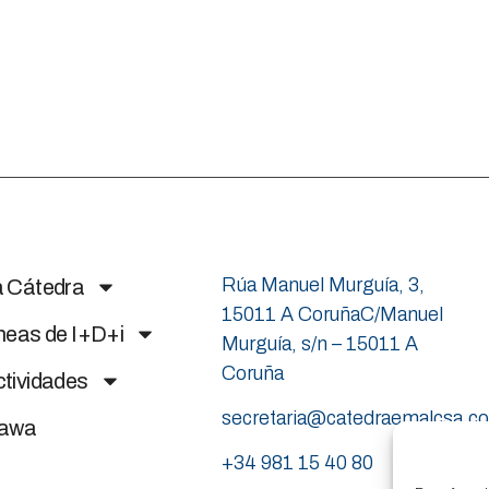
Rúa Manuel Murguía, 3,
a Cátedra
15011 A CoruñaC/Manuel
neas de I+D+i
Murguía, s/n – 15011 A
Coruña
tividades
secretaria@catedraemalcsa.c
nawa
+34 981 15 40 80