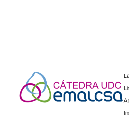
L
Lí
Ac
I