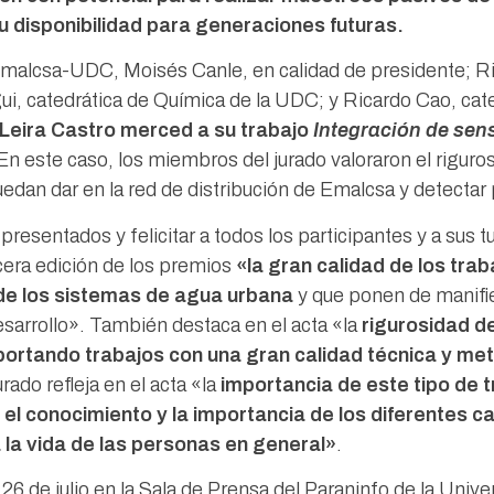
u disponibilidad para generaciones futuras.
a Emalcsa-UDC, Moisés Canle, en calidad de presidente; R
i, catedrática de Química de la UDC; y Ricardo Cao, cate
 Leira Castro merced a su trabajo
Integración de sen
n este caso, los miembros del jurado valoraron el riguro
uedan dar en la red de distribución de Emalcsa y detecta
resentados y felicitar a todos los participantes y a sus 
rcera edición de los premios
«la gran calidad de los tra
 de los sistemas de agua urbana
y que ponen de manifi
desarrollo». También destaca en el acta «la
rigurosidad de
aportando trabajos con una gran calidad técnica y me
ado refleja en el acta «la
importancia de este tipo de 
el conocimiento y la importancia de los diferentes 
 la vida de las personas en general»
.
 26 de julio en la Sala de Prensa del Paraninfo de la Univ