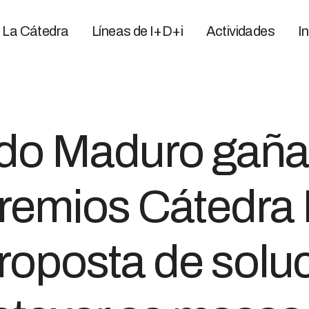
La Cátedra
Líneas de I+D+i
Actividades
I
do Maduro gaña 
Premios Cátedra
oposta de soluc