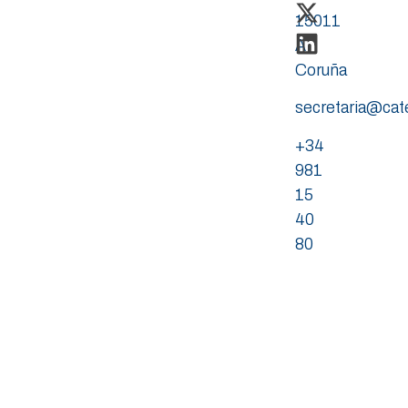
15011
A
Coruña
secretaria@ca
+34
981
15
40
80