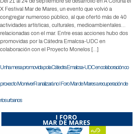
Del 21 al 24 de septiembre se desarrolló en A Coruña el
X Festival Mar de Mares, un evento que volvió a
congregar numeroso público, al que ofertó más de 40
actividades artísticas, culturales, medioambientales…
relacionadas con el mar. Entre esas acciones hubo dos
promovidas por la Cátedra Emalcsa-UDC en
colaboración con el Proyecto Monelos […]
Unha mesa promovida pola Cátedra Emalcsa-UDC en colaboración co
proxecto MonriverR analizará no I Foro Mar de Mares a recuperación de
ríos urbanos