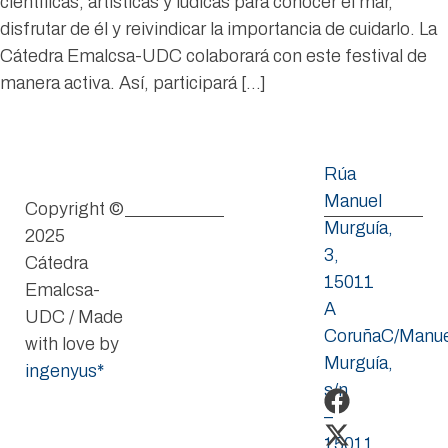
científicas, artísticas y lúdicas para conocer el mar,
disfrutar de él y reivindicar la importancia de cuidarlo. La
Cátedra Emalcsa-UDC colaborará con este festival de
manera activa. Así, participará […]
Rúa
Manuel
Copyright ©
Murguía,
2025
3,
Cátedra
15011
Emalcsa-
A
UDC / Made
CoruñaC/Manue
with love by
Murguía,
ingenyus*
s/n
–
15011