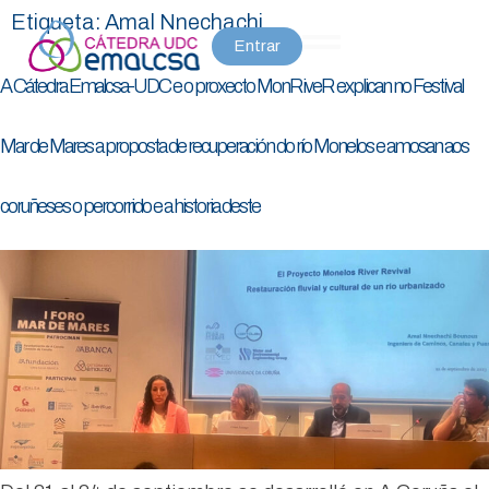
Etiqueta:
Amal Nnechachi
Entrar
A Cátedra Emalcsa-UDC e o proxecto MonRiveR explican no Festival
Mar de Mares a proposta de recuperación do río Monelos e amosan aos
coruñeses o percorrido e a historia deste