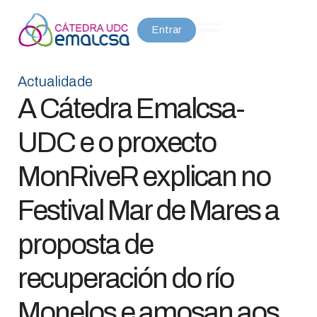
Entrar
Actualidade
A Cátedra Emalcsa-
UDC e o proxecto
MonRiveR explican no
Festival Mar de Mares a
proposta de
recuperación do río
Monelos e amosan aos