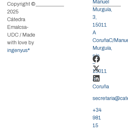
Manuel
Copyright ©
Murguía,
2025
3,
Cátedra
15011
Emalcsa-
A
UDC / Made
CoruñaC/Manue
with love by
Murguía,
ingenyus*
s/n
–
15011
A
Coruña
secretaria@ca
+34
981
15