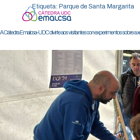
Etiqueta:
Parque de Santa Margarita
A Cátedra Emalcsa-UDC divirte aos visitantes con experimentos sobre a xene