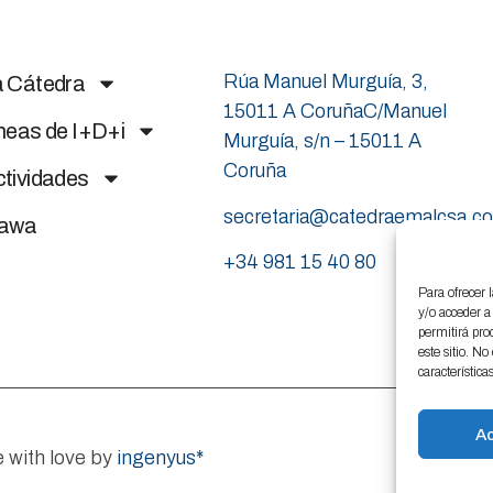
Rúa Manuel Murguía, 3,
a Cátedra
15011 A CoruñaC/Manuel
neas de I+D+i
Murguía, s/n – 15011 A
Coruña
tividades
secretaria@catedraemalcsa.c
nawa
+34 981 15 40 80
Para ofrecer 
y/o acceder a
permitirá pro
este sitio. N
característica
A
 with love by
ingenyus*