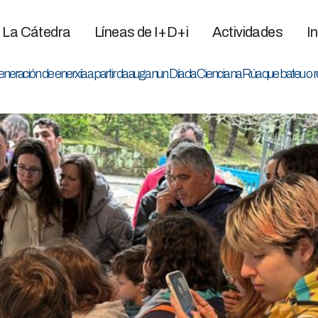
La Cátedra
Líneas de I+D+i
Actividades
I
ración de enerxía a partir da auga nun Día da Ciencia na Rúa que bateu o r