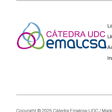
L
Lí
Ac
I
Copyright © 2025 Cátedra Emalcsa-UDC / Made