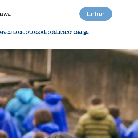
nawa
Entrar
ra coñecer o proceso de potabilización da auga