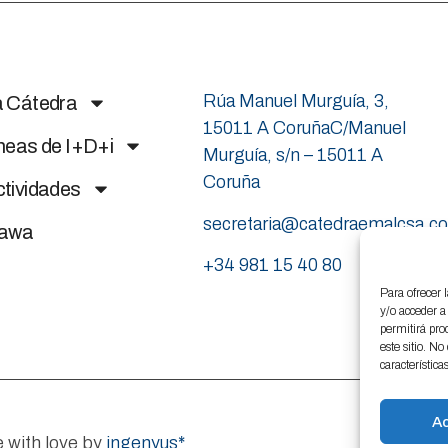
Rúa Manuel Murguía, 3,
a Cátedra
15011 A CoruñaC/Manuel
neas de I+D+i
Murguía, s/n – 15011 A
Coruña
tividades
secretaria@catedraemalcsa.c
nawa
+34 981 15 40 80
Para ofrecer 
y/o acceder a
permitirá pro
este sitio. N
característica
A
 with love by
ingenyus*