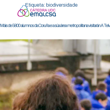
Etiqueta:
biodiversidade
Máis de 5800 alumnos da Coruña e a súa área metropolitana visitarán A T