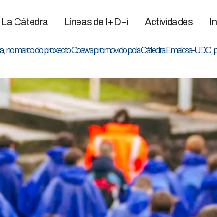
La Cátedra
Líneas de I+D+i
Actividades
I
elva, no marco do proxecto Coawa promovido pola Cátedra Emalcsa-UDC, pa