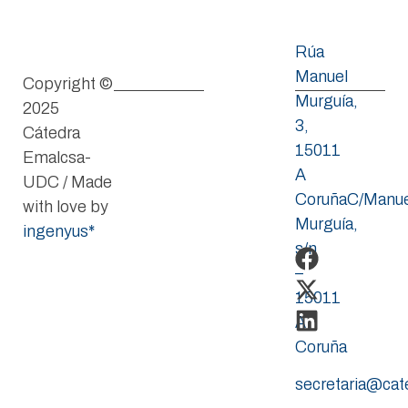
Rúa
Manuel
Copyright ©
Murguía,
2025
3,
Cátedra
15011
Emalcsa-
A
UDC / Made
CoruñaC/Manue
with love by
Murguía,
ingenyus*
s/n
–
15011
A
Coruña
secretaria@ca