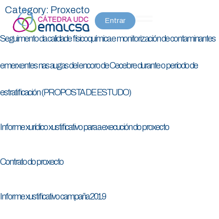
Category:
Proxecto
Entrar
Seguimento da calidade físicoquímica e monitorización de contaminantes
emerxentes nas augas del encoro de Cecebre durante o período de
estratificación (PROPOSTA DE ESTUDO)
Informe xurídico xustificativo para a execución do proxecto
Contrato do proxecto
Informe xustificativo campaña 2019