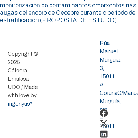
monitorización de contaminantes emerxentes nas
augas del encoro de Cecebre durante o período de
estratificación (PROPOSTA DE ESTUDO)
Rúa
Manuel
Copyright ©
Murguía,
2025
3,
Cátedra
15011
Emalcsa-
A
UDC / Made
CoruñaC/Manue
with love by
Murguía,
ingenyus*
s/n
–
15011
A