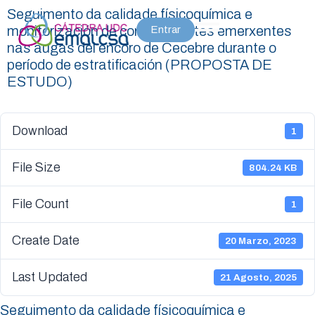
Seguimento da calidade físicoquímica e
monitorización de contaminantes emerxentes
Entrar
nas augas del encoro de Cecebre durante o
período de estratificación (PROPOSTA DE
ESTUDO)
Download
1
File Size
804.24 KB
File Count
1
Create Date
20 Marzo, 2023
Last Updated
21 Agosto, 2025
Seguimento da calidade físicoquímica e