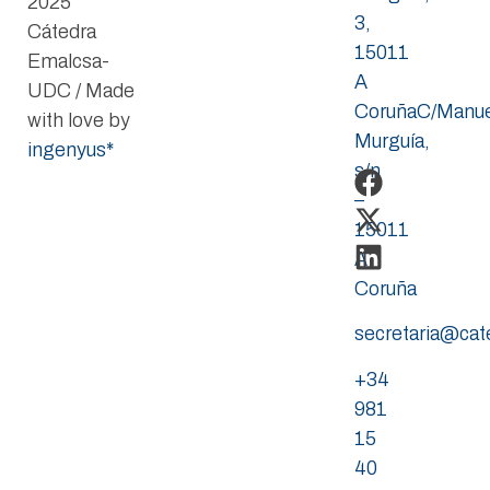
2025
3,
Cátedra
15011
Emalcsa-
A
UDC / Made
CoruñaC/Manue
with love by
Murguía,
ingenyus*
s/n
–
15011
A
Coruña
secretaria@ca
+34
981
15
40