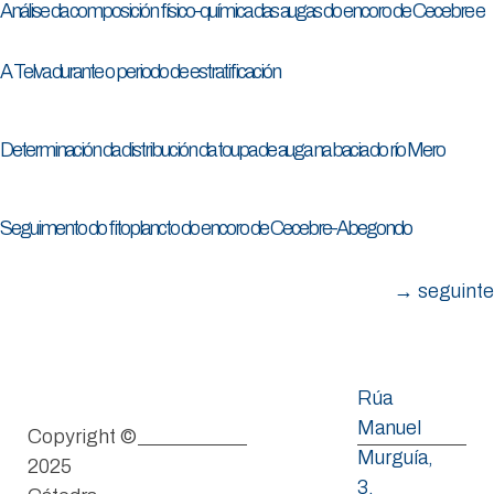
Análise da composición físico-química das augas do encoro de Cecebre e
A Telva durante o periodo de estratificación
Determinación da distribución da toupa de auga na bacia do río Mero
Seguimento do fitoplancto do encoro de Cecebre-Abegondo
→
seguinte
Rúa
Manuel
Copyright ©
Murguía,
2025
3,