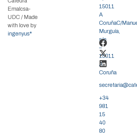
Cátedra
15011
Emalcsa-
A
UDC / Made
CoruñaC/Manue
with love by
Murguía,
ingenyus*
s/n
–
15011
A
Coruña
secretaria@ca
+34
981
15
40
80