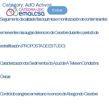
Category:
AdO Activos
Entrar
Seguimento da calidade físicoquímica e monitorización de contaminantes
emerxentes nas augas del encoro de Cecebre durante o período de
estratificación (PROPOSTA DE ESTUDO)
Caracterización dos Sedimentos do Azud de A Telva en Condicións
Óxicas
Control do cangrexo americano no encoro de Abegondo-Cecebre