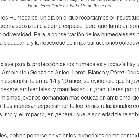
Isabel.lema@udc.es. Isabel.lema@unir.net
e los Humedales, un día en el que recordamos el insustitu
estra subsistencia como especie, pero que también son cl
biodiversidad. Para la conservación de los humedales es 
la ciudadanía y la necesidad de impulsar acciones colectiv
 clave para la protección de los humedales y todavía ha
io Ambiente (González Anleo, Lema-Blanco y Pérez Couta
en española de entre 14 y 19 años, se evidenció que la 
riesgos ambientales, y manifiestan un gran interés por par
s mismos jóvenes demandan más educación ambiental dent
). Les interesan especialmente los temas relacionados con
mo y, el impacto, en general, que la sociedad tiene sob
des, deben ponerse en valor los humedales como contexto