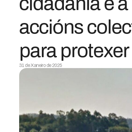
cidadanía e a
accións colec
para protexe
31 de Xaneiro de 2025