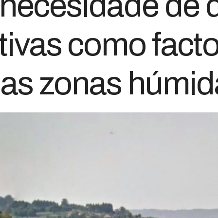
 necesidade de d
tivas como facto
r as zonas húmid