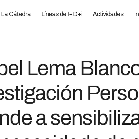
La Cátedra
Líneas de I+D+i
Actividades
I
abel Lema Blanc
estigación Pers
de a sensibiliz