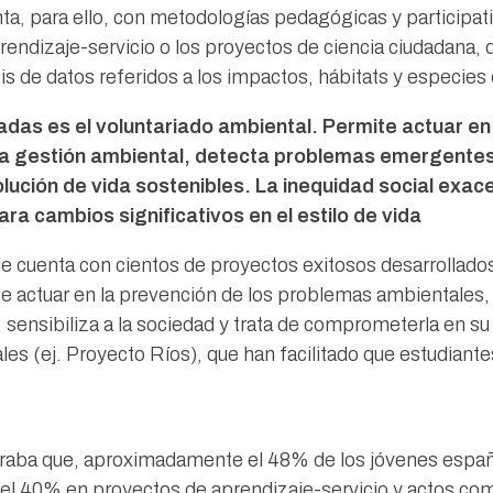
ta, para ello, con metodologías pedagógicas y participat
dizaje-servicio o los proyectos de ciencia ciudadana, que
sis de datos referidos a los impactos, hábitats y especies
das es el voluntariado ambiental. Permite actuar en
la gestión ambiental, detecta problemas emergentes, 
ución de vida sostenibles. La inequidad social exace
ra cambios significativos en el estilo de vida
e cuenta con cientos de proyectos exitosos desarrollados 
e actuar en la prevención de los problemas ambientales, 
ensibiliza a la sociedad y trata de comprometerla en su 
les (ej. Proyecto Ríos), que han facilitado que estudiant
aba que, aproximadamente el 48% de los jóvenes españo
del 40% en proyectos de aprendizaje-servicio y actos comu