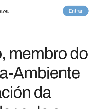
nawa
Entrar
o, membro do
oa-Ambiente
ación da