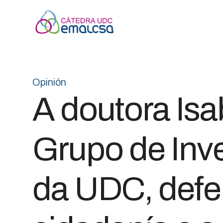
Opinión
A doutora Is
Grupo de Inv
da UDC, defen