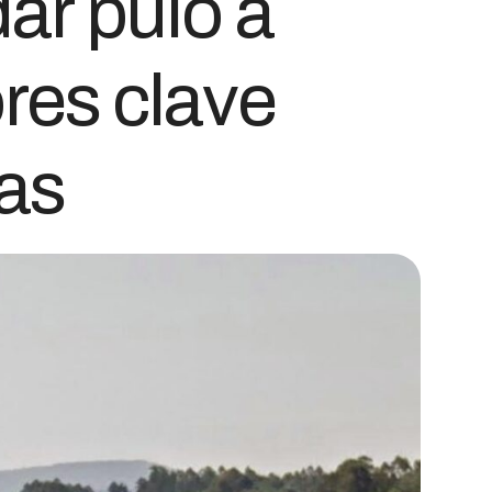
ar pulo a
res clave
as