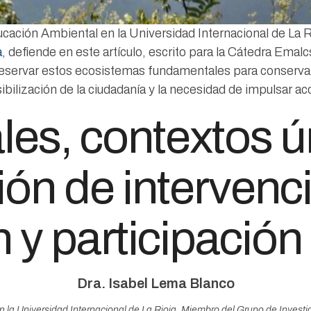
cación Ambiental en la Universidad Internacional de La 
a
, defiende en este artículo, escrito para la Cátedra Em
reservar estos ecosistemas fundamentales para conservar 
bilización de la ciudadanía y la necesidad de impulsar ac
es, contextos ún
ón de intervenc
 y participación
Dra. Isabel Lema Blanco
 la Universidad Internacional de La Rioja. Miembro del Grupo de Inves