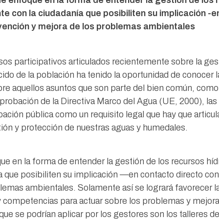
 enfoque en la forma de entender la gestión de los r
con la ciudadanía que posibiliten su implicación -en
evención y mejora de los problemas ambientales
sos participativos articulados recientemente sobre la gest
do de la población ha tenido la oportunidad de conocer l
obre aquellos asuntos que son parte del bien común, como
probación de la Directiva Marco del Agua (UE, 2000), las 
pación pública como un requisito legal que hay que articu
estión y protección de nuestras aguas y humedales.
 en la forma de entender la gestión de los recursos hídr
que posibiliten su implicación —en contacto directo con
lemas ambientales. Solamente así se logrará favorecer la 
s y competencias para actuar sobre los problemas y mejor
que se podrían aplicar por los gestores son los talleres d