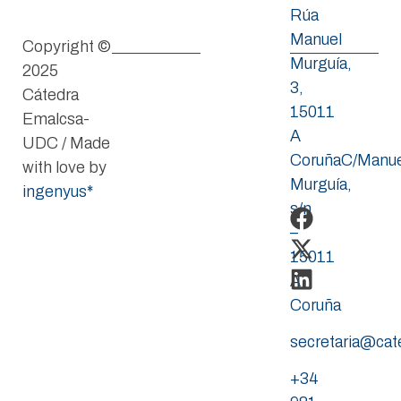
Rúa
Manuel
Copyright ©
Murguía,
2025
3,
Cátedra
15011
Emalcsa-
A
UDC / Made
CoruñaC/Manue
with love by
Murguía,
ingenyus*
s/n
–
15011
A
Coruña
secretaria@ca
+34