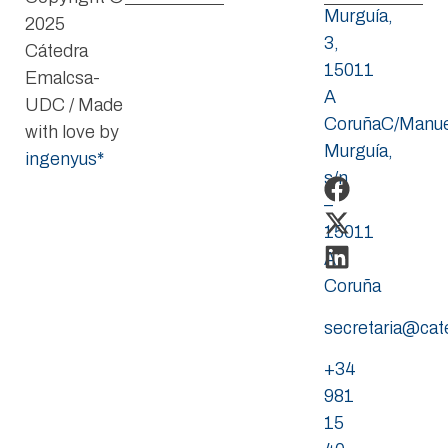
Murguía,
2025
3,
Cátedra
15011
Emalcsa-
A
UDC / Made
CoruñaC/Manue
with love by
Murguía,
ingenyus*
s/n
–
15011
A
Coruña
secretaria@ca
+34
981
15