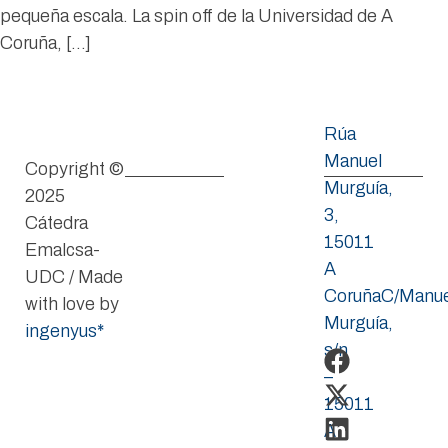
pequeña escala. La spin off de la Universidad de A
Coruña, […]
Rúa
Manuel
Copyright ©
Murguía,
2025
3,
Cátedra
15011
Emalcsa-
A
UDC / Made
CoruñaC/Manue
with love by
Murguía,
ingenyus*
s/n
–
15011
A