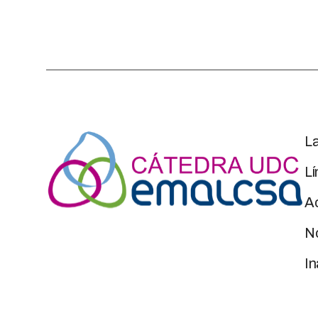
L
Lí
Ac
No
I