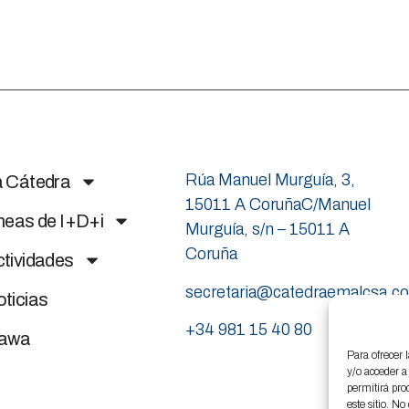
Rúa Manuel Murguía, 3,
a Cátedra
15011 A CoruñaC/Manuel
neas de I+D+i
Murguía, s/n – 15011 A
Coruña
tividades
secretaria@catedraemalcsa.c
ticias
+34 981 15 40 80
nawa
Para ofrecer 
y/o acceder a
permitirá pro
este sitio. N