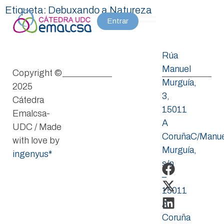
Etiqueta:
Debuxando a Natureza
Entrar
Rúa
Manuel
Copyright ©
Murguía,
2025
3,
Cátedra
15011
Emalcsa-
A
UDC / Made
CoruñaC/Manue
with love by
Murguía,
ingenyus*
s/n
–
15011
A
Coruña