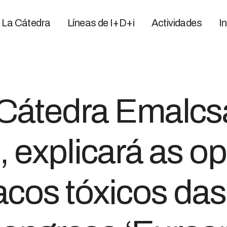
La Cátedra
Líneas de I+D+i
Actividades
I
a Cátedra Emalc
 explicará as o
acos tóxicos da