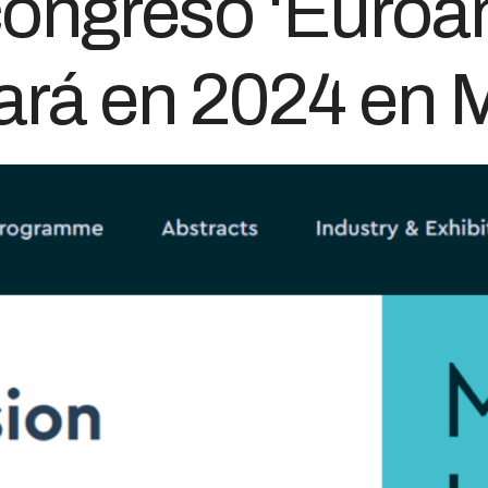
congreso ‘Euroa
rará en 2024 en 