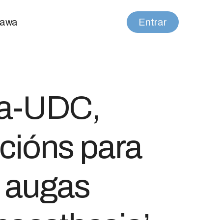
nawa
Entrar
sa-UDC,
pcións para
s augas