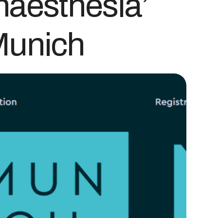
naesthesia’
Munich