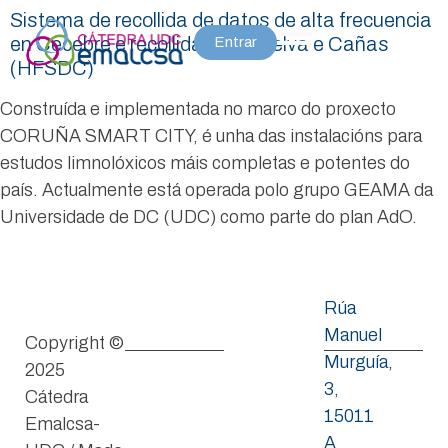
Sistema de recollida de datos de alta frecuencia
en Cecebre e recollidas en A Telva e Cañas
Entrar
(HFSDC)
Construída e implementada no marco do proxecto
CORUÑA SMART CITY, é unha das instalacións para
estudos limnolóxicos máis completas e potentes do
país. Actualmente está operada polo grupo GEAMA da
Universidade de DC (UDC) como parte do plan AdO.
Rúa
Manuel
Copyright ©
Murguía,
2025
3,
Cátedra
15011
Emalcsa-
A