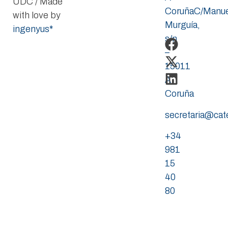
UDC / Made
CoruñaC/Manue
with love by
Murguía,
ingenyus*
s/n
–
15011
A
Coruña
secretaria@ca
+34
981
15
40
80