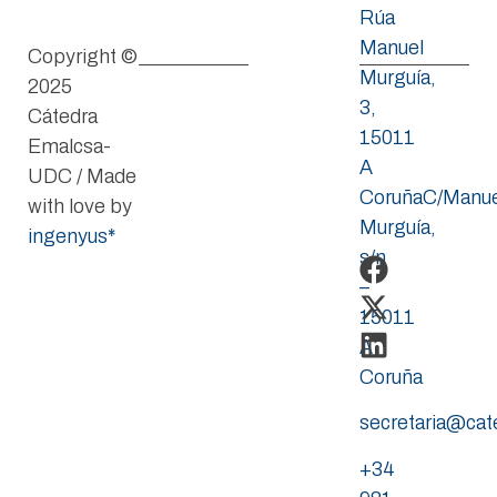
Rúa
Manuel
Copyright ©
Murguía,
2025
3,
Cátedra
15011
Emalcsa-
A
UDC / Made
CoruñaC/Manue
with love by
Murguía,
ingenyus*
s/n
–
15011
A
Coruña
secretaria@ca
+34