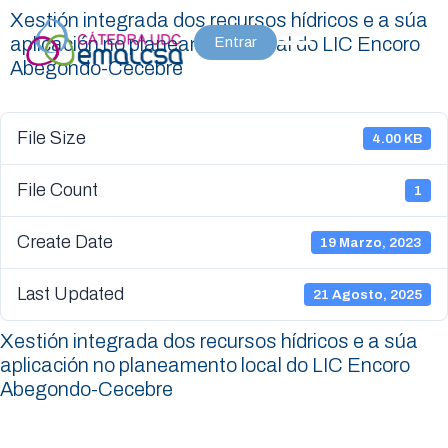
Xestión integrada dos recursos hídricos e a súa
aplicación no planeamento local do LIC Encoro
Entrar
Abegondo-Cecebre
File Size
4.00 KB
File Count
1
Create Date
19 Marzo, 2023
Last Updated
21 Agosto, 2025
Xestión integrada dos recursos hídricos e a súa
aplicación no planeamento local do LIC Encoro
Abegondo-Cecebre