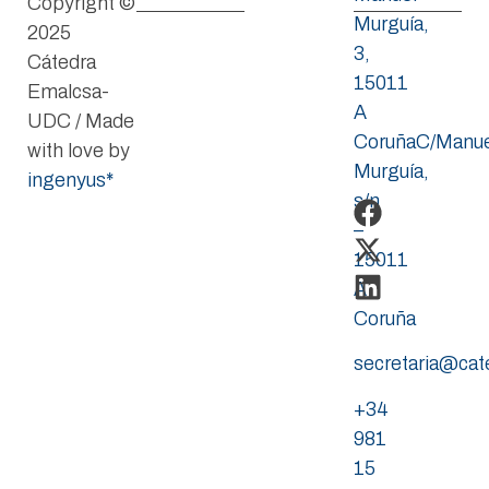
Copyright ©
Murguía,
2025
3,
Cátedra
15011
Emalcsa-
A
UDC / Made
CoruñaC/Manue
with love by
Murguía,
ingenyus*
s/n
–
15011
A
Coruña
secretaria@ca
+34
981
15