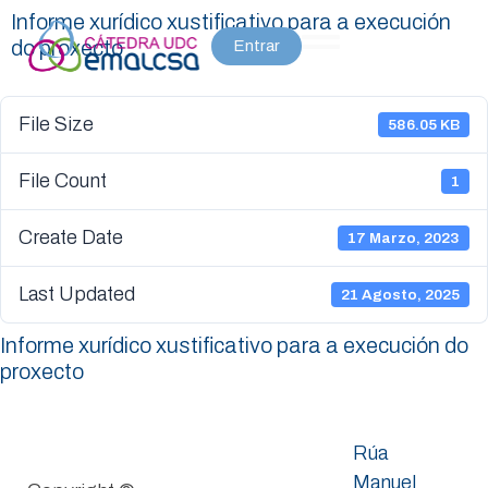
Informe xurídico xustificativo para a execución
do proxecto
Entrar
File Size
586.05 KB
File Count
1
Create Date
17 Marzo, 2023
Last Updated
21 Agosto, 2025
Informe xurídico xustificativo para a execución do
proxecto
Rúa
Manuel