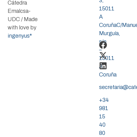
3,
Cátedra
15011
Emalcsa-
A
UDC / Made
CoruñaC/Manue
with love by
Murguía,
ingenyus*
s/n
–
15011
A
Coruña
secretaria@ca
+34
981
15
40
80