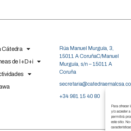
Rúa Manuel Murguía, 3,
a Cátedra
15011 A CoruñaC/Manuel
neas de I+D+i
Murguía, s/n – 15011 A
Coruña
tividades
secretaria@catedraemalcsa.c
nawa
+34 981 15 40 80
Para ofrecer 
y/o acceder a
permitirá pro
este sitio. N
característica