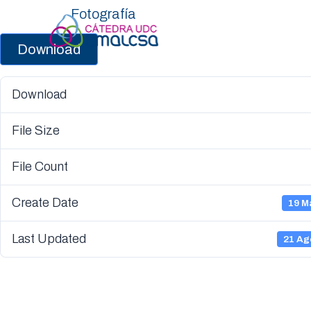
Fotografía
Download
Download
File Size
File Count
Create Date
19 M
Last Updated
21 Ag