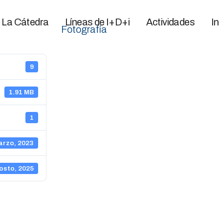
La Cátedra
Líneas de I+D+i
Actividades
I
Fotografía
9
1.91 MB
1
arzo, 2023
osto, 2025