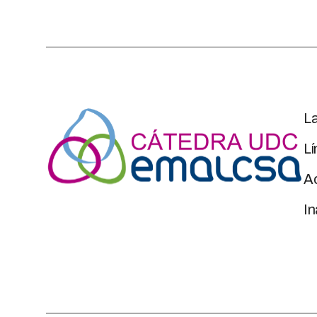
L
Lí
Ac
I