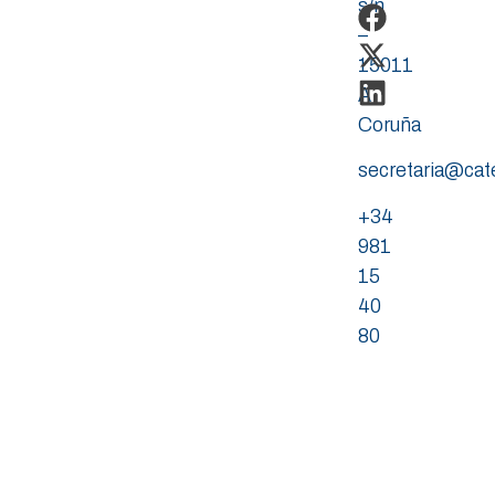
s/n
–
15011
A
Coruña
secretaria@ca
+34
981
15
40
80