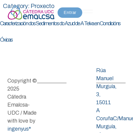
Category:
Proxecto
Entrar
Caracterización dos Sedimentos do Azud de A Telva en Condicións
Óxicas
Rúa
Manuel
Copyright ©
Murguía,
2025
3,
Cátedra
15011
Emalcsa-
A
UDC / Made
CoruñaC/Manue
with love by
Murguía,
ingenyus*