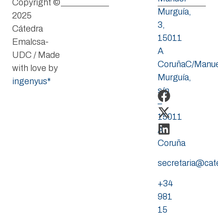
Copyright ©
Murguía,
2025
3,
Cátedra
15011
Emalcsa-
A
UDC / Made
CoruñaC/Manue
with love by
Murguía,
ingenyus*
s/n
–
15011
A
Coruña
secretaria@ca
+34
981
15