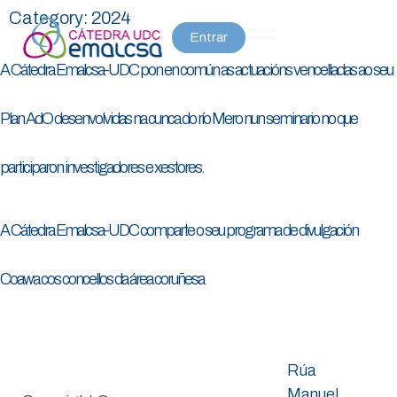
Category:
2024
Entrar
A Cátedra Emalcsa-UDC pon en común as actuacións vencelladas ao seu
Plan AdO desenvolvidas na cunca do río Mero nun seminario no que
participaron investigadores e xestores.
A Cátedra Emalcsa-UDC comparte o seu programa de divulgación
Coawa cos concellos da área coruñesa
Rúa
Manuel