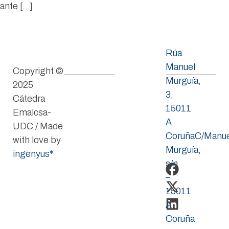
ante […]
Rúa
Manuel
Copyright ©
Murguía,
2025
3,
Cátedra
15011
Emalcsa-
A
UDC / Made
CoruñaC/Manue
with love by
Murguía,
ingenyus*
s/n
–
15011
A
Coruña