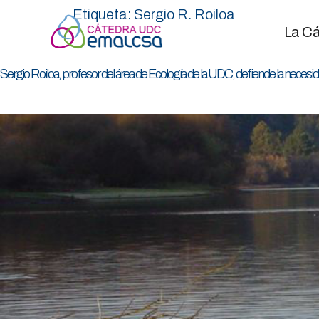
Etiqueta:
Sergio R. Roiloa
La Cá
Sergio Roiloa, profesor del área de Ecología de la UDC, defiende la necesida