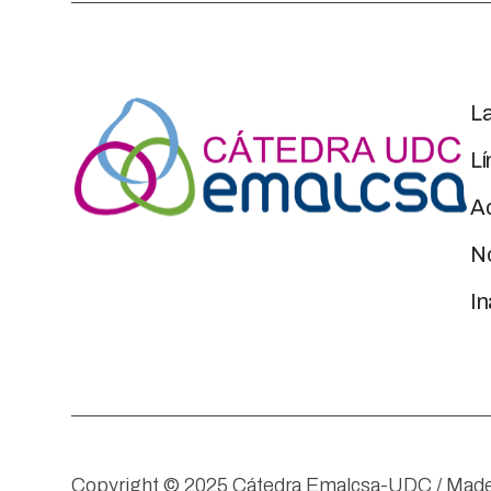
L
Lí
Ac
No
I
Copyright © 2025 Cátedra Emalcsa-UDC / Made