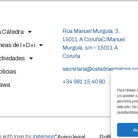
Rúa Manuel Murguía, 3,
a Cátedra
15011 A CoruñaC/Manuel
neas de I+D+i
Murguía, s/n – 15011 A
Coruña
tividades
secretaria@catedraemalcsa.c
ticias
+34 981 15 40 80
nawa
Para ofrecer 
y/o acceder a
permitirá pro
este sitio. N
característica
A
 with love by
ingenyus*
Aviso legal
Política de coo