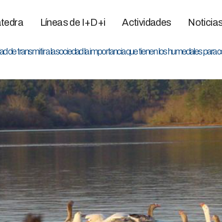
tedra
Líneas de I+D+i
Actividades
Noticia
d de transmitir a la sociedad la importancia que tienen los humedales para co