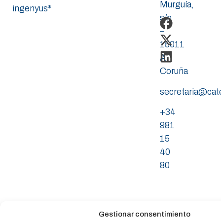
Murguía,
ingenyus*
s/n
–
15011
A
Coruña
secretaria@ca
+34
981
15
40
80
Gestionar consentimiento