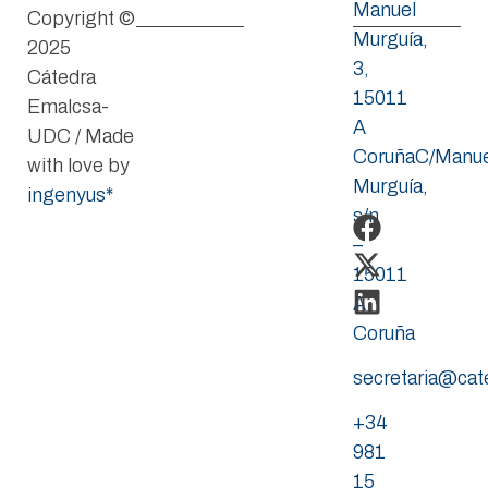
Manuel
Copyright ©
Murguía,
2025
3,
Cátedra
15011
Emalcsa-
A
UDC / Made
CoruñaC/Manue
with love by
Murguía,
ingenyus*
s/n
–
15011
A
Coruña
secretaria@ca
+34
981
15