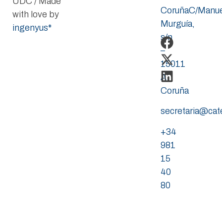
UDC / Made
CoruñaC/Manue
with love by
Murguía,
ingenyus*
s/n
–
15011
A
Coruña
secretaria@ca
+34
981
15
40
80