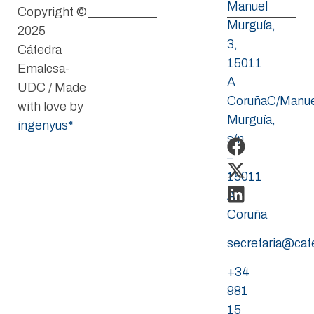
Manuel
Copyright ©
Murguía,
2025
3,
Cátedra
15011
Emalcsa-
A
UDC / Made
CoruñaC/Manue
with love by
Murguía,
ingenyus*
s/n
–
15011
A
Coruña
secretaria@ca
+34
981
15