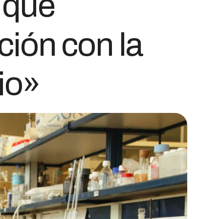
 que
ción con la
io»