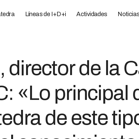
tedra
Líneas de I+D+i
Actividades
Noticia
 director de la 
 «Lo principal 
dra de este tipo