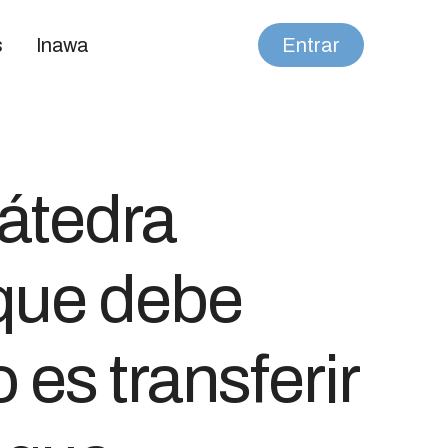
s
Inawa
Entrar
Cátedra
que debe
 es transferir