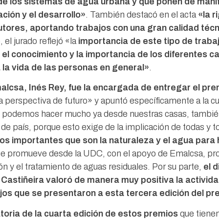
 de los sistemas de agua urbana y que ponen de mani
ción y el desarrollo»
. También destacó en el acta
«la r
tutores, aportando trabajos con una gran calidad téc
 el jurado reflejó «la
importancia de este tipo de trab
el conocimiento y la importancia de los diferentes 
 la vida de las personas en general»
.
lcsa, Inés Rey, fue la encargada de entregar el pre
 perspectiva de futuro» y apuntó específicamente a la cu
a, podemos hacer mucho ya desde nuestras casas, también 
 de país, porque esto exige de la implicación de todas y 
los importantes que son la naturaleza y el agua para
e se promueve desde la UDC, con el apoyo de Emalcsa, pr
ón y el tratamiento de aguas residuales. Por su parte,
el 
Castiñeira valoró de manera muy positiva la activid
jos que se presentaron a esta tercera edición del pr
toria de la cuarta edición de estos premios
que tienen