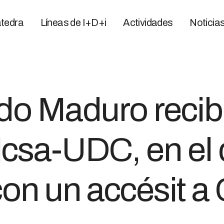
tedra
Líneas de I+D+i
Actividades
Noticia
o Maduro recibe 
csa-UDC, en el 
on un accésit a 