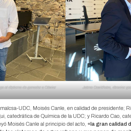
ga el diploma de ganador a Cástor
Jaime Castiñeira, director ge
a Emalcsa-UDC, Moisés Canle, en calidad de presidente; R
i, catedrática de Química de la UDC; y Ricardo Cao, cate
eyó Moisés Canle al principio del acto,
«la gran calidad 