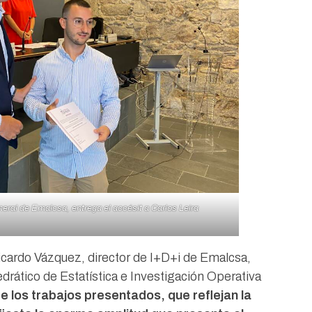
neral de Emalcsa, entrega el accésit a Carlos Leira
icardo Vázquez, director de I+D+i de Emalcsa,
drático de Estatística e Investigación Operativa
de los trabajos presentados, que reflejan la