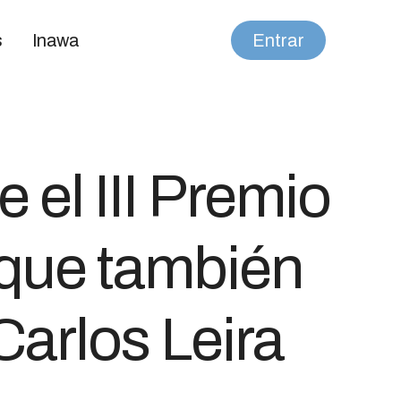
s
Inawa
Entrar
el III Premio
que también
Carlos Leira