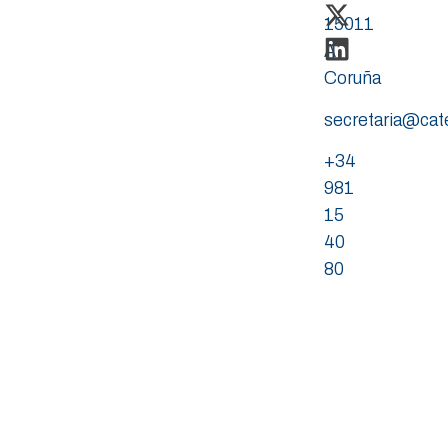
15011
A
Coruña
secretaria@ca
+34
981
15
40
80