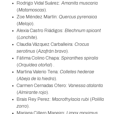
Rodrigo Vidal Suárez:
Amanita muscaria
(
Matamoscas
).
Zoe Méndez Martín:
Quercus pyrenaica
(
Melojo
).
Alexia Castro Riádigos:
Blechnum spicant
(
Lonchite
).
Claudia Vázquez Carballeira:
Crocus
serotinus
(
Azafrán bravo
).
Fátima Colino Chapa:
Spiranthes spiralis
(
Orquídea otoñal
) .
Martina Valerio Tena:
Colletes hederae
(
Abeja de la hiedra
).
Carmen Cernadas Otero:
Vanessa atalanta
(
Almirante rojo
).
Brais Rey Perez:
Macrothylacia rubi
(
Polilla
zorro
).
Mariana Cillero Maneiro:
Limax maximus