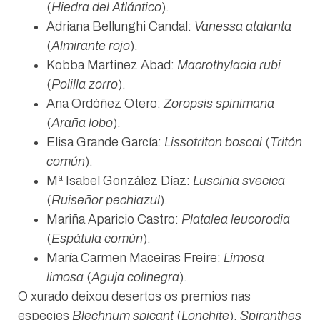
(
Hiedra del Atlántico
).
Adriana Bellunghi Candal:
Vanessa atalanta
(
Almirante rojo
).
Kobba Martinez Abad:
Macrothylacia rubi
(
Polilla zorro
).
Ana Ordóñez Otero:
Zoropsis spinimana
(
Araña lobo
).
Elisa Grande García:
Lissotriton boscai
(
Tritón
común
).
Mª Isabel González Díaz:
Luscinia svecica
(
Ruiseñor pechiazul
).
Mariña Aparicio Castro:
Platalea leucorodia
(
Espátula común
).
María Carmen Maceiras Freire:
Limosa
limosa
(
Aguja colinegra
).
O xurado deixou desertos os premios nas
especies
Blechnum spicant
(
Lonchite
),
Spiranthes